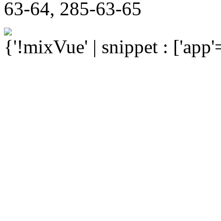
63-64, 285-63-65
{'!mixVue' | snippet : ['app