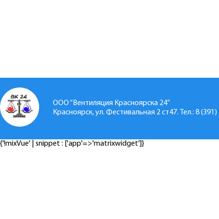
ООО “Вентиляция Красноярска 24”
Красноярск, ул. Фестивальная 2 ст47. Тел.: 8 (391)
{'!mixVue' | snippet : ['app'=>'matrixwidget']}