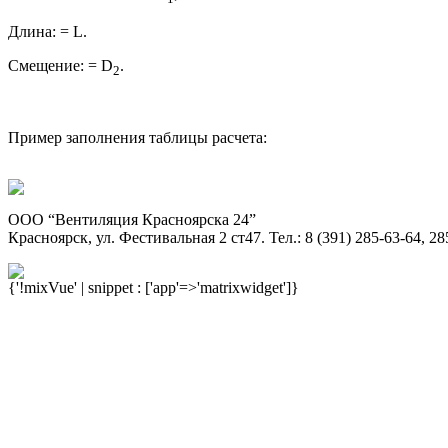
Длина: = L.
Смещение: = D
.
2
Пример заполнения таблицы расчета:
ООО “Вентиляция Красноярска 24”
Красноярск, ул. Фестивальная 2 ст47. Тел.: 8 (391) 285-63-64, 28
{'!mixVue' | snippet : ['app'=>'matrixwidget']}